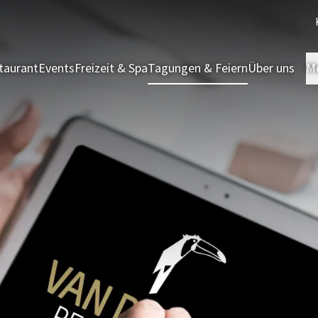
taurant
Events
Freizeit & Spa
Tagungen & Feiern
Über uns
M