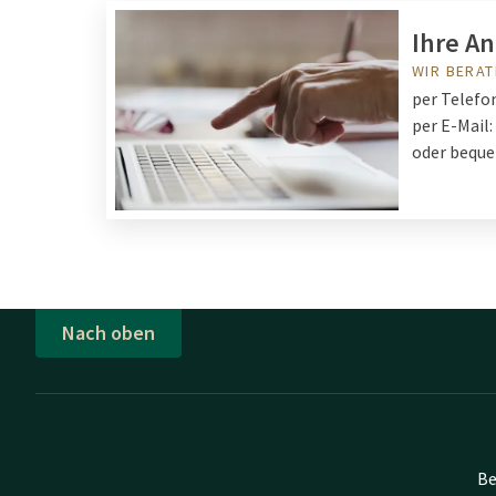
Ihre An
WIR BERAT
per Telefo
per E-Mail:
oder beque
Nach oben
Be