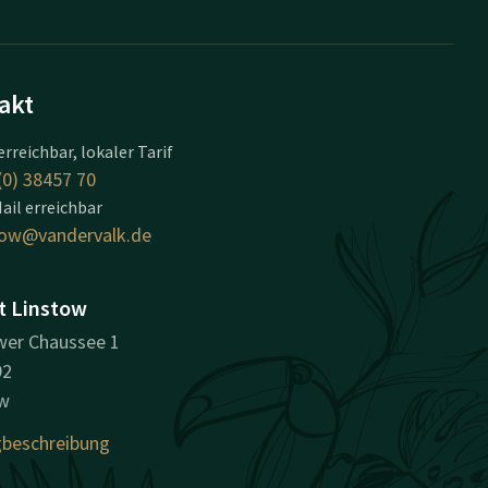
akt
erreichbar, lokaler Tarif
(0) 38457 70
ail erreichbar
tow@vandervalk.de
t Linstow
er Chaussee 1
92
ow
beschreibung