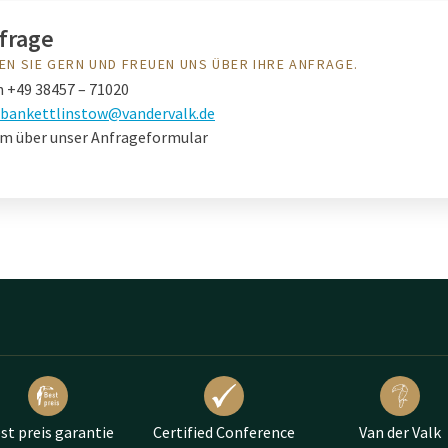
frage
EN SIE GERN UND FREUEN UNS ÜBER IHRE ANFRAGE.
n +49 38457 – 71020
bankettlinstow@vandervalk.de
m über unser Anfrageformular
st preis garantie
Certified Conference
Van der Valk