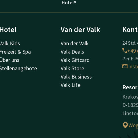
Hotel®
Hotel
Van der Valk
Kont
Valk Kids
Van der Valk
24 Std. 
+49 
Freizeit & Spa
Valk Deals
Per E-M
Über uns
Valk Giftcard
lins
Stellenangebote
Valk Store
Valk Business
Valk Life
Resor
Krakow
D-182
Linst
Weg