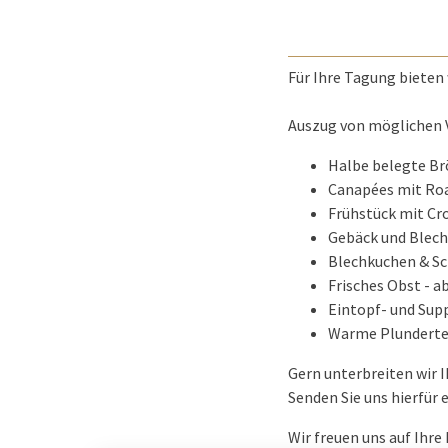
Für Ihre Tagung bieten 
Auszug von möglichen 
Halbe belegte Brö
Canapées mit Roas
Frühstück mit Croi
Gebäck und Blechk
Blechkuchen & Sch
Frisches Obst - ab
Eintopf- und Supp
Warme Plunderteil
Gern unterbreiten wir 
Senden Sie uns hierfür 
Wir freuen uns auf Ihre