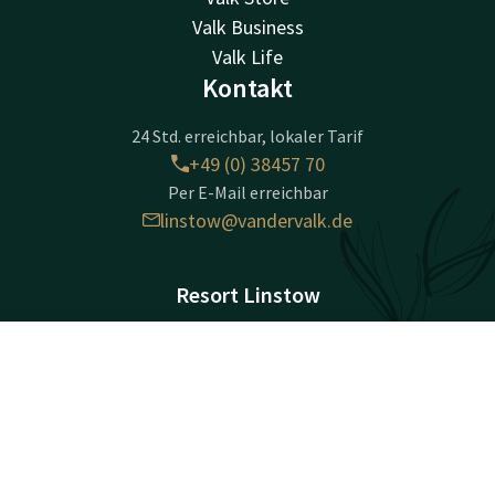
Valk Business
Valk Life
Kontakt
24 Std. erreichbar, lokaler Tarif
+49 (0) 38457 70
Per E-Mail erreichbar
linstow@vandervalk.de
Resort Linstow
Krakower Chaussee 1
D-18292
Kontakt
Account
DE
Linstow
Jetzt buchen
Wegbeschreibung