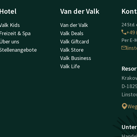
Hotel
Van der Valk
Kont
Valk Kids
Van der Valk
24 Std. 
+49 
Freizeit & Spa
Valk Deals
Per E-M
Über uns
Valk Giftcard
lins
Stellenangebote
Valk Store
Valk Business
Valk Life
Resor
Krakow
D-182
Linst
Weg
Unter
Hande