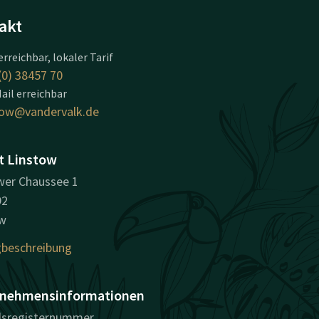
akt
erreichbar, lokaler Tarif
(0) 38457 70
ail erreichbar
tow@vandervalk.de
t Linstow
er Chaussee 1
92
ow
beschreibung
nehmensinformationen
lsregisternummer