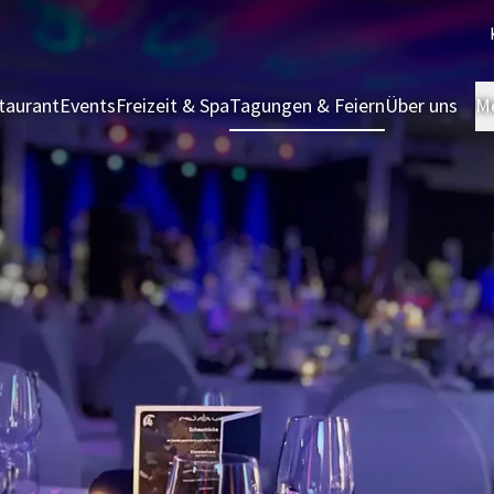
taurant
Events
Freizeit & Spa
Tagungen & Feiern
Über uns
M