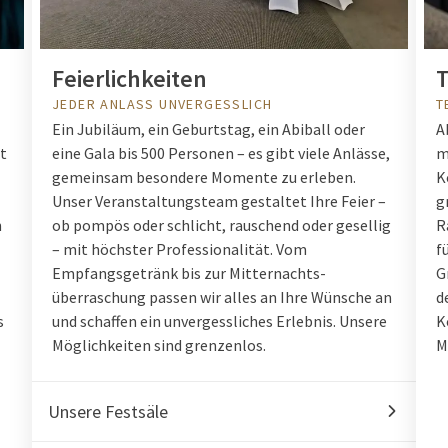
Feierlichkeiten
T
JEDER ANLASS UNVERGESSLICH
T
Ein Jubiläum, ein Geburtstag, ein Abiball oder
A
t
eine Gala bis 500 Personen – es gibt viele Anlässe,
m
gemeinsam besondere Momente zu erleben.
K
Unser Veranstaltungsteam gestaltet Ihre Feier –
g
n
ob pompös oder schlicht, rauschend oder gesellig
R
– mit höchster Professionalität. Vom
f
Empfangsgetränk bis zur Mitternachts-
G
überraschung passen wir alles an Ihre Wünsche an
d
s
und schaffen ein unvergessliches Erlebnis. Unsere
K
Möglichkeiten sind grenzenlos.
M
Unsere Festsäle