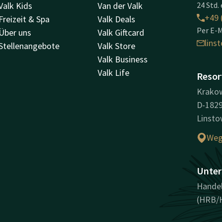
Valk Kids
Van der Valk
24 Std. 
+49 
Freizeit & Spa
Valk Deals
Per E-M
Über uns
Valk Giftcard
lins
Stellenangebote
Valk Store
Valk Business
Valk Life
Resor
Krakow
D-182
Linst
Weg
Unter
Hande
(HRB/