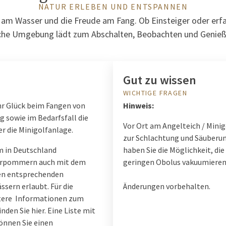
NATUR ERLEBEN UND ENTSPANNEN
m Wasser und die Freude am Fang. Ob Einsteiger oder erfah
sche Umgebung lädt zum Abschalten, Beobachten und Genieß
Gut zu wissen
WICHTIGE FRAGEN
hr Glück beim Fangen von
Hinweis:
g sowie im Bedarfsfall die
Vor Ort am Angelteich / Mini
r die Minigolfanlage.
zur Schlachtung und Säuberun
m in Deutschland
haben Sie die Möglichkeit, di
-Vorpommern auch mit dem
geringen Obolus vakuumieren 
den entsprechenden
sern erlaubt. Für die
Ä
nderungen vorbehalten.
eitere Informationen zum
den Sie hier. Eine Liste mit
önnen Sie einen