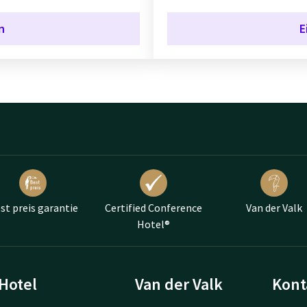
n
E
st preis garantie
Certified Conference
Van der Valk
Hotel®
Hotel
Van der Valk
Kont