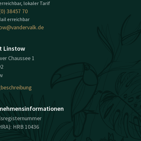
erreichbar, lokaler Tarif
(0) 38457 70
ail erreichbar
tow@vandervalk.de
t Linstow
er Chaussee 1
92
ow
beschreibung
nehmensinformationen
lsregisternummer
HRA): HRB 10436