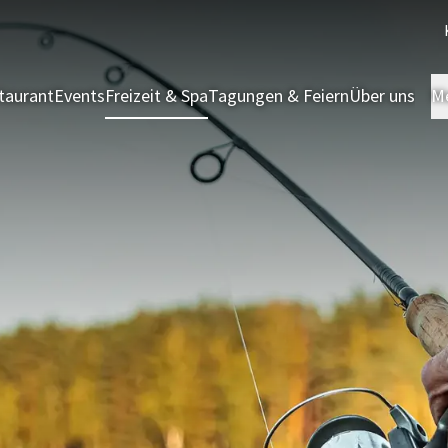
taurant
Events
Freizeit & Spa
Tagungen & Feiern
Über uns
M