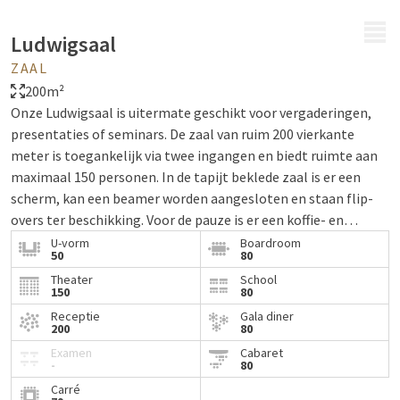
MENU
Ludwigsaal
ZAAL
200m²
Onze Ludwigsaal is uitermate geschikt voor vergaderingen,
presentaties of seminars. De zaal van ruim 200 vierkante
meter is toegankelijk via twee ingangen en biedt ruimte aan
maximaal 150 personen. In de tapijt beklede zaal is er een
scherm, kan een beamer worden aangesloten en staan flip-
overs ter beschikking. Voor de pauze is er een koffie- en
theehoek en kunt u genieten van het uitzicht op de
U-vorm
Boardroom
50
80
saunaruimte en het terrein van het resort. De grote ramen
Theater
School
bieden een ideaal licht.
150
80
Receptie
Gala diner
200
80
Examen
Cabaret
-
80
Carré