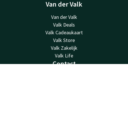
Van der Valk
Van der Valk
Valk Deals
Valk Cadeaukaart
Valk Store
Valk Zakelijk
Valk Life
Contact
24u bereikbaar - lokaal tarief
Contact
Account
NL
+49 (0) 38457 70
Boek nu
Bereikbaar via mail
linstow@vandervalk.de
Resort Linstow
Krakower Chaussee 1